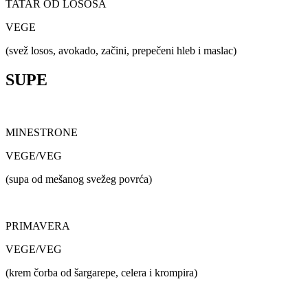
TATAR OD LOSOSA
VEGE
(svež losos, avokado, začini, prepečeni hleb i maslac)
SUPE
MINESTRONE
VEGE/VEG
(supa od mešanog svežeg povrća)
PRIMAVERA
VEGE/VEG
(krem čorba od šargarepe, celera i krompira)