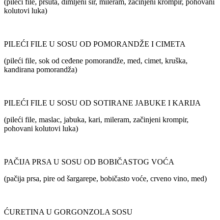
(pileći file, pršuta, dimljeni sir, mileram, začinjeni krompir, pohovani
kolutovi luka)
PILEĆI FILE U SOSU OD POMORANDŽE I CIMETA
(pileći file, sok od ceđene pomorandže, med, cimet, kruška,
kandirana pomorandža)
PILEĆI FILE U SOSU OD SOTIRANE JABUKE I KARIJA
(pileći file, maslac, jabuka, kari, mileram, začinjeni krompir,
pohovani kolutovi luka)
PAČIJA PRSA U SOSU OD BOBIČASTOG VOĆA
(pačija prsa, pire od šargarepe, bobičasto voće, crveno vino, med)
ĆURETINA U GORGONZOLA SOSU