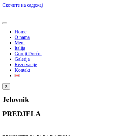
Скочите на садржај
Home
O nama
Meni
Italija
Gornji Dorćol
Galerija
Rezervacije
Kontakt
X
Jelovnik
PREDJELA