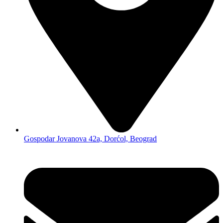
Gospodar Jovanova 42a, Dorćol, Beograd