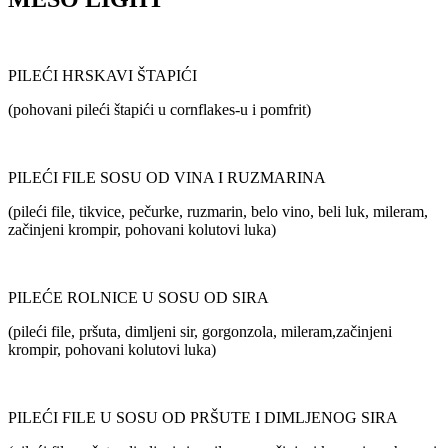
PILEĆI HRSKAVI ŠTAPIĆI
(pohovani pileći štapići u cornflakes-u i pomfrit)
PILEĆI FILE SOSU OD VINA I RUZMARINA
(pileći file, tikvice, pečurke, ruzmarin, belo vino, beli luk, mileram,
začinjeni krompir, pohovani kolutovi luka)
PILEĆE ROLNICE U SOSU OD SIRA
(pileći file, pršuta, dimljeni sir, gorgonzola, mileram,začinjeni
krompir, pohovani kolutovi luka)
PILEĆI FILE U SOSU OD PRŠUTE I DIMLJENOG SIRA