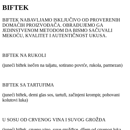
BIFTEK
BIFTEK NABAVLJAMO ISKLJUČIVO OD PROVERENIH
DOMAĆIH PROIZVOĐAČA. OBRAĐUJEMO GA
JEDINSTVENOM METODOM DA BISMO SAČUVALI
MEKOĆU, KVALITET I AUTENTIČNOST UKUSA.
BIFTEK NA RUKOLI
(juneći biftek isečen na taljatu, sotirano povrće, rukola, parmezan)
BIFTEK SA TARTUFIMA
(juneći biftek, demi glas sos, tartufi, začinjeni krompir, pohovani
kolutovi luka)
U SOSU OD CRVENOG VINA I SUVOG GROŽĐA
(juneći biftek, crveno vino, suve grožđice, džem od crvenog luka,