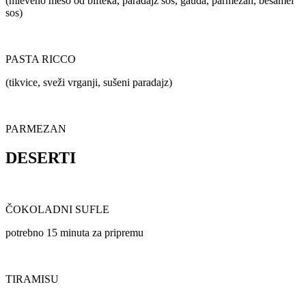
(mleveno meso od bifteka, paradajz sos, gauda, parmezan, bešamel
sos)
PASTA RICCO
(tikvice, sveži vrganji, sušeni paradajz)
PARMEZAN
DESERTI
ČOKOLADNI SUFLE
potrebno 15 minuta za pripremu
TIRAMISU