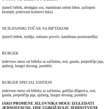
(juneći biftek, demiglas sos, marinirani zeleni biber, začinjeni
krompir, pohovani kolutovi luka)
SICILIJANSKI TOČAK SA BIFTEKOM
(juneći biftek, tortilja, sotirano povrće, kandirana pomorandža)
BURGER
(mleveno meso od bifteka sa začinima, tost, gauda, prepeličija jaja,
ajzberg, burger dresing, pomfrit)
BURGER SPECIAL EDITION
(mleveno meso od bifteka sa začinima, guščija džigerica, tost,
gauda, prepeličija jaja, ajzberg, burger dresing, pomfrit)
IAKO PROMENE JELOVNIKA MOGU IZGLEDATI
JEDNOSTAVNE, ONE UGROŽAVAJU JEDINSTVENE