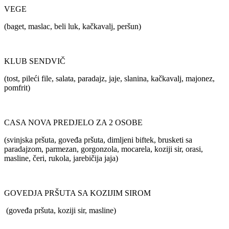
VEGE
(baget, maslac, beli luk, kačkavalj, peršun)
KLUB SENDVIČ
(tost, pileći file, salata, paradajz, jaje, slanina, kačkavalj, majonez,
pomfrit)
CASA NOVA PREDJELO ZA 2 OSOBE
(svinjska pršuta, goveđa pršuta, dimljeni biftek, brusketi sa
paradajzom, parmezan, gorgonzola, mocarela, koziji sir, orasi,
masline, čeri, rukola, jarebičija jaja)
GOVEDJA PRŠUTA SA KOZIJIM SIROM
(goveđa pršuta, koziji sir, masline)