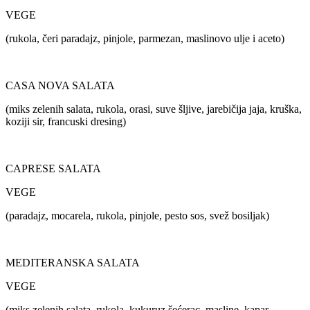
VEGE
(rukola, čeri paradajz, pinjole, parmezan, maslinovo ulje i aceto)
CASA NOVA SALATA
(miks zelenih salata, rukola, orasi, suve šljive, jarebičija jaja, kruška,
koziji sir, francuski dresing)
CAPRESE SALATA
VEGE
(paradajz, mocarela, rukola, pinjole, pesto sos, svež bosiljak)
MEDITERANSKA SALATA
VEGE
(miks zelenih salata, rukola, kukuruz šećerac, masline, kapar,