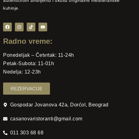
autentičnom ambijentu i ukusu originalne mediteranske
kuhinje.
Radno vreme:
Ponedeljak – Četvrtak: 11-24h
Petak-Subota: 11-01h
Nedelja: 12-23h
REZERVACIJE
Gospodar Jovanova 42a, Dorćol, Beograd
casanovaristoranti@gmail.com
011 303 68 68