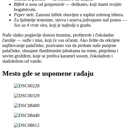
Biftek u sosu od gorgonzole
— delikates, koji mami svojim
bogatstvom.
Peper stek
: Zanosni biftek obavijen u toplini zelenog bibera.
Za ljubitelje testenine, sireva i soseva,izdvajamo naš ponos —
Sos sa 4 vrste sira
, koji je najbolji u gradu.
Naše slatko poglavlje donosi tiramisu, profiterole i čokoladne
čarolije — sufle i mus, koji će vas očarati. Ako želite da otkrijete
najfilovanije palačinke, pozivamo vas da probate naše punjene
palačinke, obasjane flambiranim jabukama na rumu, pinjolima i
suvim grožđem, koje se preliva karamel sosom, čokoladom i
sladoledom od vanile.
Mesto gde se uspomene rađaju