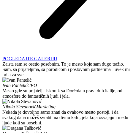
POGLEDAJTE GALERIJU
Zaista sam se osetio posebnim. To je mesto koje sam dugo tražio.
Sam, sa prijateljima, sa porodicom i poslovnim partnerima - uvek mi
prija za sve.
Ivan Pantelić
CEO
Mesto gde su prijatelji. Iskorak sa Dorćola u pravi duh italije, od
atmosfere do fantastičnih ljudi i jela.
Nikola Stevanović
Marketing
Nekada je dovoljno samo znati da ovakovo mesto postoji, i da
svakog dana možeš svratiti na divnu kafu, jela koja osvajaju i među
ljude koji su posebni.