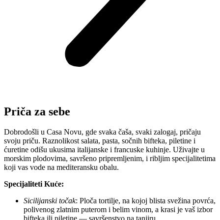
Priča za sebe
Dobrodošli u Casa Novu, gde svaka čaša, svaki zalogaj, pričaju
svoju priču. Raznolikost salata, pasta, sočnih bifteka, piletine i
ćuretine odišu ukusima italijanske i francuske kuhinje. Uživajte u
morskim plodovima, savršeno pripremljenim, i ribljim specijalitetima
koji vas vode na mediteransku obalu.
Specijaliteti Kuće:
Sicilijanski točak
: Ploča tortilje, na kojoj blista svežina povrća,
polivenog zlatnim puterom i belim vinom, a krasi je vaš izbor
bifteka ili piletine — savršenstvo na tanjiru.