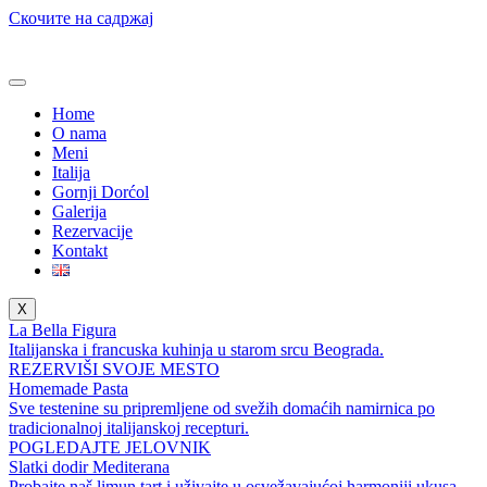
Скочите на садржај
Home
O nama
Meni
Italija
Gornji Dorćol
Galerija
Rezervacije
Kontakt
X
La Bella Figura
Italijanska i francuska kuhinja u starom srcu Beograda.
REZERVIŠI SVOJE MESTO
Homemade Pasta
Sve testenine su pripremljene od svežih domaćih namirnica po
tradicionalnoj italijanskoj recepturi.
POGLEDAJTE JELOVNIK
Slatki dodir Mediterana
Probajte naš limun tart i uživajte u osvežavajućoj harmoniji ukusa.