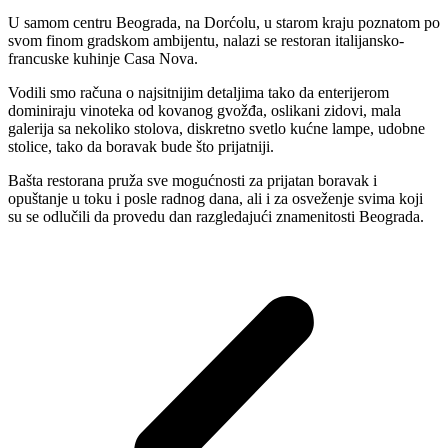
U samom centru Beograda, na Dorćolu, u starom kraju poznatom po
svom finom gradskom ambijentu, nalazi se restoran italijansko-
francuske kuhinje Casa Nova.
Vodili smo računa o najsitnijim detaljima tako da enterijerom
dominiraju vinoteka od kovanog gvožđa, oslikani zidovi, mala
galerija sa nekoliko stolova, diskretno svetlo kućne lampe, udobne
stolice, tako da boravak bude što prijatniji.
Bašta restorana pruža sve mogućnosti za prijatan boravak i
opuštanje u toku i posle radnog dana, ali i za osveženje svima koji
su se odlučili da provedu dan razgledajući znamenitosti Beograda.